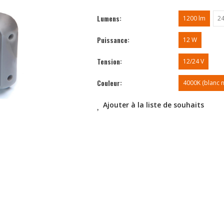
Lumens
1200 lm
24
Puissance
12 W
Tension
12/24 V
Couleur
4000K (blanc n
Ajouter à la liste de souhaits