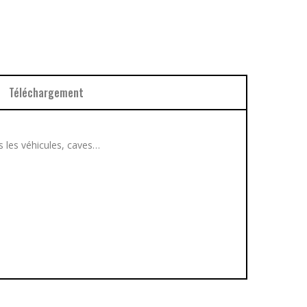
Téléchargement
ns les véhicules, caves…